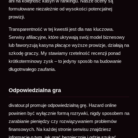
ani na kolejność kasyn w rankingu. Nasze oceny są
formułowane niezależnie od wysokości potencjalnej
prowizji.
Transparentność w tej kwestii jest dla nas kluczowa.
Serwisy afiliacyjne, które ukrywają swój model biznesowy
lub faworyzują kasyna płacące wyższe prowizje, działają na
szkodę graczy. My stawiamy rzetelność recenzji ponad
krótkoterminowy zysk – to jedyny sposób na budowanie
długotrwałego zaufania.
Odpowiedzialna gra
divatour.pl promuje odpowiedzialną grę. Hazard online
powinien być wyłącznie formą rozrywki, nigdy sposobem na
zarabianie pieniędzy czy rozwiązywaniem problemów
finansowych. Na każdej stronie serwisu znajdziesz
informacje o tym, jak grać bezpiecznie i gdzie szukać