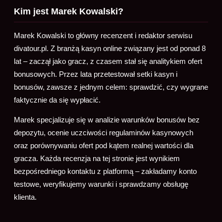
Kim jest Marek Kowalski?
Marek Kowalski to główny recenzent i redaktor serwisu
divatour.pl. Z branżą kasyn online związany jest od ponad 8
lat – zaczął jako gracz, z czasem stał się analitykiem ofert
bonusowych. Przez lata przetestował setki kasyn i
bonusów, zawsze z jednym celem: sprawdzić, czy wygrane
faktycznie da się wypłacić.
Marek specjalizuje się w analizie warunków bonusów bez
depozytu, ocenie uczciwości regulaminów kasynowych
oraz porównywaniu ofert pod kątem realnej wartości dla
gracza. Każda recenzja na tej stronie jest wynikiem
bezpośredniego kontaktu z platformą – zakładamy konto
testowe, weryfikujemy warunki i sprawdzamy obsługę
klienta.