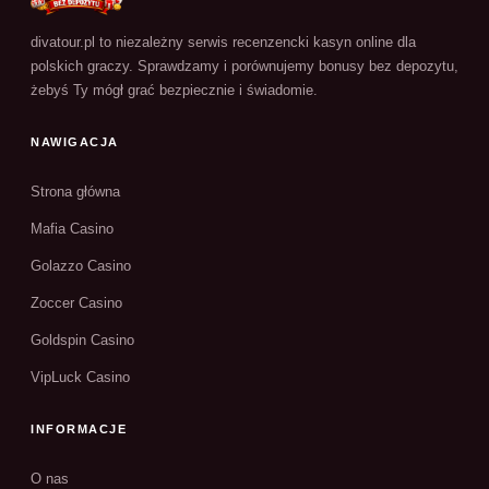
divatour.pl to niezależny serwis recenzencki kasyn online dla
polskich graczy. Sprawdzamy i porównujemy bonusy bez depozytu,
żebyś Ty mógł grać bezpiecznie i świadomie.
NAWIGACJA
Strona główna
Mafia Casino
Golazzo Casino
Zoccer Casino
Goldspin Casino
VipLuck Casino
INFORMACJE
O nas