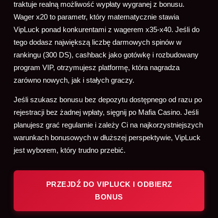
traktuje realną możliwość wypłaty wygranej z bonusu.
Wager x20 to parametr, który matematycznie stawia
VipLuck ponad konkurentami z wagerem x35-x40. Jeśli do
tego dodasz największą liczbę darmowych spinów w
rankingu (300 DS), cashback jako gotówkę i rozbudowany
program VIP, otrzymujesz platformę, która nagradza
zarówno nowych, jak i stałych graczy.
Jeśli szukasz bonusu bez depozytu dostępnego od razu po
rejestracji bez żadnej wpłaty, sięgnij po Mafia Casino. Jeśli
planujesz grać regularnie i zależy Ci na najkorzystniejszych
warunkach bonusowych w dłuższej perspektywie, VipLuck
jest wyborem, który trudno przebić.
PRZEJDŹ DO VIPLUCK I ODBIERZ
BONUS