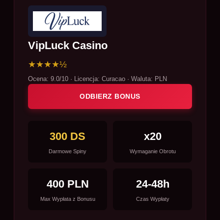
VipLuck Casino
★★★★½
Ocena: 9.0/10 · Licencja: Curacao · Waluta: PLN
ODBIERZ BONUS
300 DS
x20
Darmowe Spiny
Wymaganie Obrotu
400 PLN
24-48h
Max Wypłata z Bonusu
Czas Wypłaty