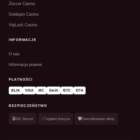
Zoccer Casino
Goldspin Casino
VipLuck Casino
INFORMACJE
O nas
Informacje prawne
PŁATNOŚCI
BLIK
VISA
MC
Skrill
BTC
ETH
BEZPIECZEŃSTWO
🔒
✅
🛡️
SSL Secure
Legalne Kasyna
Zweryfikowane oferty